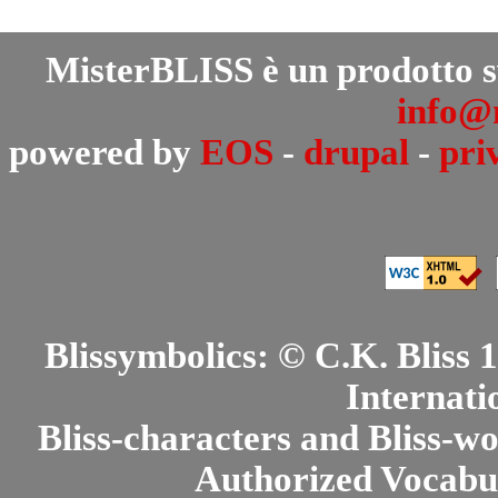
MisterBLISS è un prodotto 
info@m
powered by
EOS
-
drupal
-
pri
Blissymbolics: © C.K. Bliss
Internati
Bliss-characters and Bliss-w
Authorized Vocabul