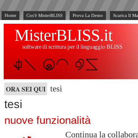
Home
Cos'è MisterBLISS
Prova La Demo
Scarica Il M
MisterBLISS.it
software di scrittura per il linguaggio BLISS
tesi
ORA SEI QUI
tesi
nuove funzionalità
Continua la collabora