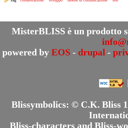
Tag
collaborazione
sviluppo
tabelle di comunicazione
tesi
MisterBLISS è un prodotto 
info@m
powered by
EOS
-
drupal
-
pri
Blissymbolics: © C.K. Bliss
Internati
Bliss-characters and Bliss-w