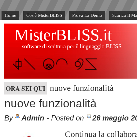
Home
Cos'è MisterBLISS
Prova La Demo
Scarica Il M
MisterBLISS.it
software di scrittura per il linguaggio BLISS
nuove funzionalità
ORA SEI QUI
nuove funzionalità
By
Admin
- Posted on
26 maggio 2
Continua la collabora