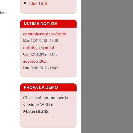
Link Utili
iete
ULTIME NOTIZIE
comunicare è un diritto
Mar, 17/01/2012 - 18:58
mrbliss a scuola!
Gio, 12/01/2012 - 13:46
accordo BCI
Lun, 09/01/2012 - 11:40
PROVA LA DEMO
Clicca sul bottone per la
versione WEB di
MisterBLISS
.