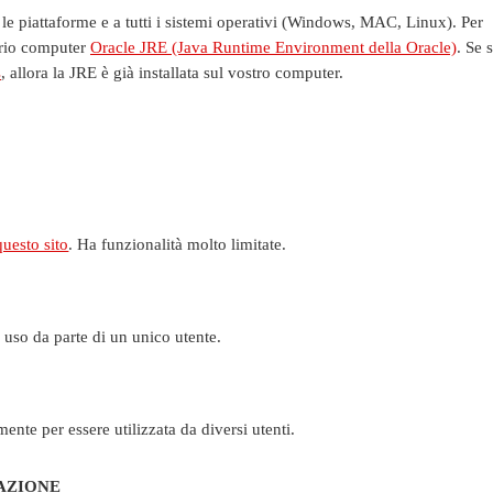
 le piattaforme e a tutti i sistemi operativi (Windows, MAC, Linux). Per
oprio computer
Oracle JRE (Java Runtime Environment della Oracle)
. Se s
s
, allora la JRE è già installata sul vostro computer.
questo sito
. Ha funzionalità molto limitate.
n uso da parte di un unico utente.
ente per essere utilizzata da diversi utenti.
AZIONE