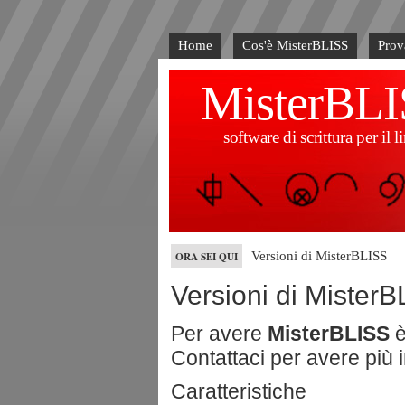
Home
Cos'è MisterBLISS
Pro
MisterBLI
software di scrittura per i
ORA SEI QUI
Versioni di MisterBLISS
Versioni di Mister
Per avere
MisterBLISS
è
Contattaci per avere più i
Caratteristiche