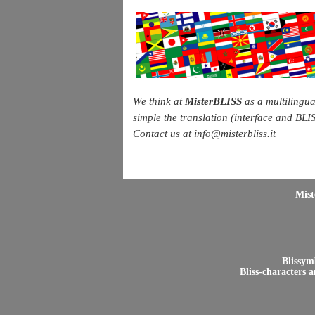
We think at
MisterBLISS
as a multilingua
simple the translation (interface and BLIS
Contact us at info@misterbliss.it
Mist
Blissym
Bliss-characters 