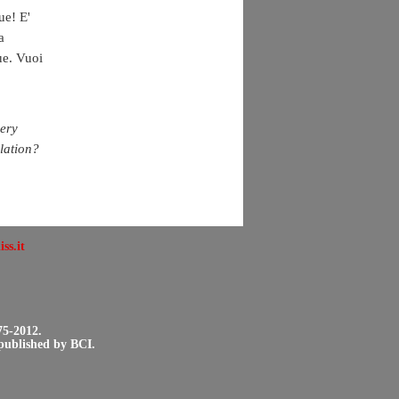
ue! E'
a
ue. Vuoi
very
slation?
ss.it
75-2012.
 published by BCI.