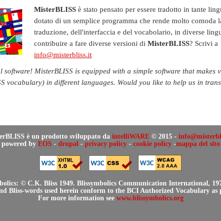
MisterBLISS
è stato pensato per essere tradotto in tante ling
dotato di un semplice programma che rende molto comoda l
traduzione, dell'interfaccia e del vocabolario, in diverse ling
contribuire a fare diverse versioni di
MisterBLISS
? Scrivi a
info@misterbliss.it
l software! MisterBLISS is equipped with a simple software that makes 
S vocabulary) in different languages​​. Would you like to help us in tran
erBLISS è un prodotto sviluppato da
intelliWARE
© 2015 -
info@misterbli
powered by
EOS
-
drupal
-
privacy policy
-
cookie policy
-
mappa del sito
bolics: © C.K. Bliss 1949. Blissymbolics Communication International, 19
and Bliss-words used herein conform to the BCI Authorized Vocabulary as
For more information see
www.blissymbolics.org