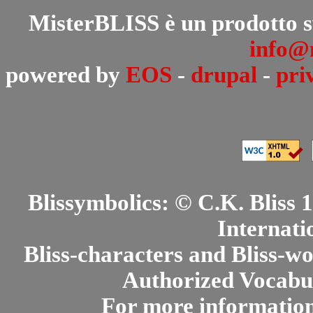
MisterBLISS è un prodotto 
info@m
powered by
EOS
-
drupal
-
pri
Blissymbolics: © C.K. Bliss
Internati
Bliss-characters and Bliss-w
Authorized Vocabul
For more informatio