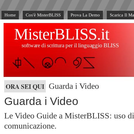
Home
Cos'è MisterBLISS
Prova La Demo
Scarica Il M
MisterBLISS.it
software di scrittura per il linguaggio BLISS
Guarda i Video
ORA SEI QUI
Guarda i Video
Le Video Guide a MisterBLISS: uso di b
comunicazione.