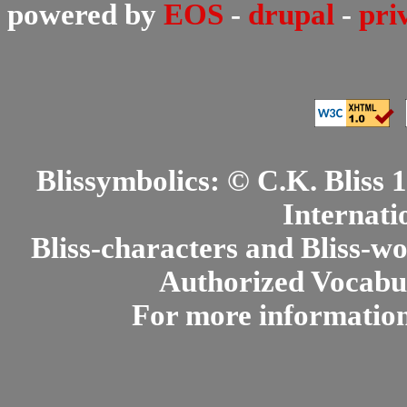
powered by
EOS
-
drupal
-
pri
Blissymbolics: © C.K. Bliss
Internati
Bliss-characters and Bliss-w
Authorized Vocabul
For more informatio