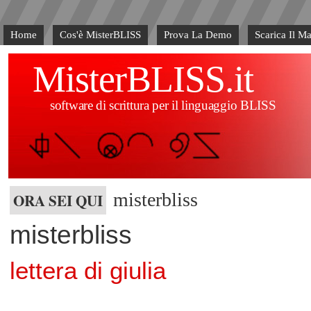
Home
Cos'è MisterBLISS
Prova La Demo
Scarica Il M
MisterBLISS.it
software di scrittura per il linguaggio BLISS
misterbliss
ORA SEI QUI
misterbliss
lettera di giulia