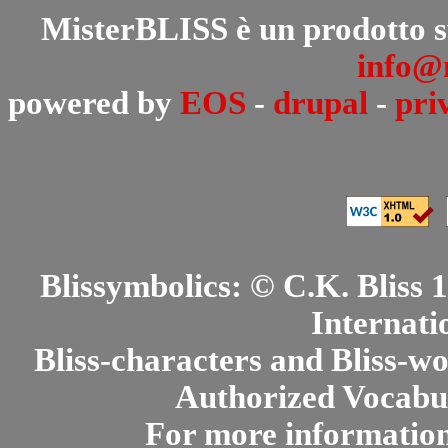
MisterBLISS è un prodotto 
info@m
powered by
EOS
-
drupal
-
pri
Blissymbolics: © C.K. Bliss
Internati
Bliss-characters and Bliss-w
Authorized Vocabul
For more informatio