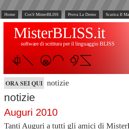
Home
Cos'è MisterBLISS
Prova La Demo
Scarica Il M
MisterBLISS.it
software di scrittura per il linguaggio BLISS
notizie
ORA SEI QUI
notizie
Auguri 2010
Tanti Auguri a tutti gli amici di Mist