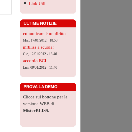
Link Utili
ULTIME NOTIZIE
comunicare è un diritto
Mar, 17/01/2012 - 18:58
mrbliss a scuola!
Gio, 12/01/2012 - 13:46
accordo BCI
Lun, 09/01/2012 - 11:40
PROVA LA DEMO
Clicca sul bottone per la
versione WEB di
MisterBLISS
.