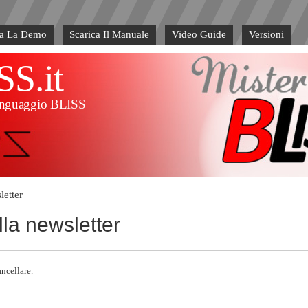
va La Demo
Scarica Il Manuale
Video Guide
Versioni
SS.it
l linguaggio BLISS
letter
alla newsletter
ancellare.