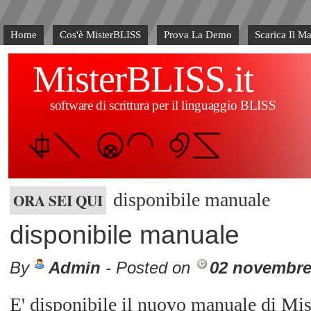
Home
Cos'è MisterBLISS
Prova La Demo
Scarica Il M
MisterBLISS.it
software di scrittura per il linguaggio BLISS
disponibile manuale
ORA SEI QUI
disponibile manuale
By
Admin
- Posted on
02 novembre
E' disponibile il nuovo manuale di Mi