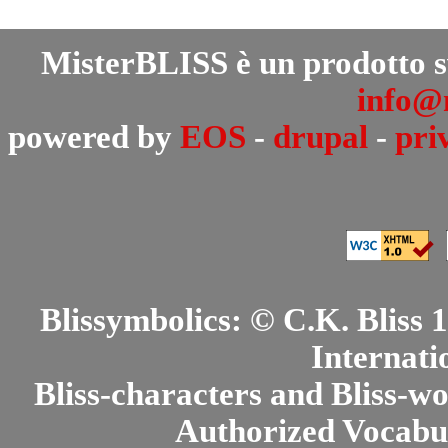
MisterBLISS è un prodotto 
info@m
powered by
EOS
-
drupal
-
pri
Blissymbolics: © C.K. Bliss
Internati
Bliss-characters and Bliss-w
Authorized Vocabul