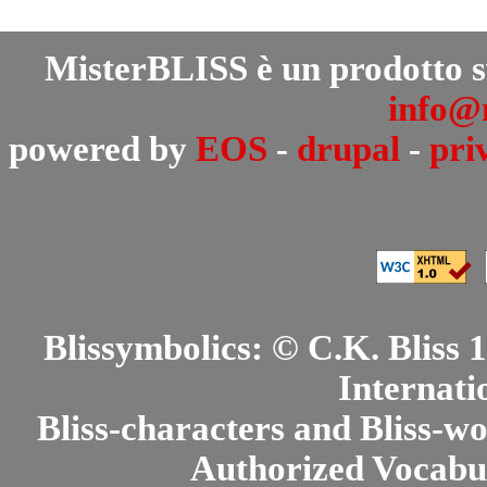
MisterBLISS è un prodotto 
info@m
powered by
EOS
-
drupal
-
pri
Blissymbolics: © C.K. Bliss
Internati
Bliss-characters and Bliss-w
Authorized Vocabul