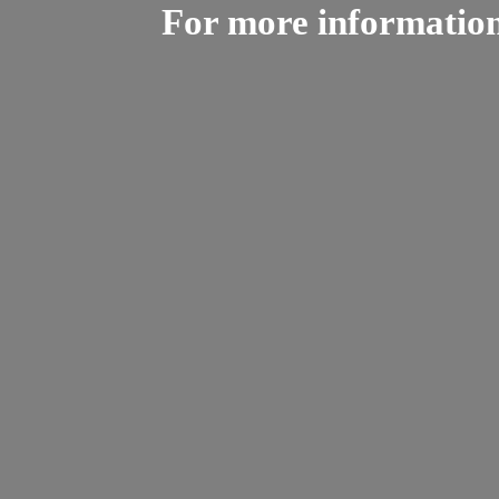
For more informatio